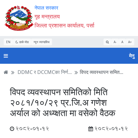
Accessibility
मुख्य
मुख्य
वेबसाइट
नेपाल सरकार
Mode
सामाग्री
नेभिगेसन
खोजमा
गृह मन्त्रालय
सुरु
पढ्नुहाेस्
पढ्नुहाेस्
जानुहोस्
जिल्ला प्रशासन कार्यालय, पर्सा
गर्नुहोस्
EN
डार्क मोड
न्यून व्यान्डविथ
A-
A
A+
मेनु
DDMC र DCCMCका निर्ण...
विपद व्यवस्थापन समित...
विपद व्यवस्थापन समितिको मिति
२०८१/१०/२९ प्र.जि.अ गणेश
अर्याल को अध्य्क्षता मा वसेको वैठक
2082-01-12
2082-01-12