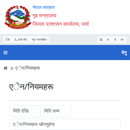
Accessibility
मुख्य
मुख्य
वेबसाइट
नेपाल सरकार
Mode
सामाग्री
नेभिगेसन
खोजमा
गृह मन्त्रालय
सुरु
पढ्नुहाेस्
पढ्नुहाेस्
जानुहोस्
जिल्ला प्रशासन कार्यालय, पर्सा
गर्नुहोस्
EN
डार्क मोड
न्यून व्यान्डविथ
A-
A
A+
मेनु
एेन/नियमहरू
एेन/नियमहरू