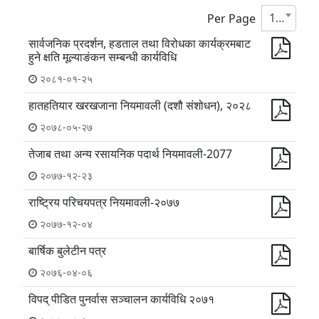
10
Per Page
सार्वजनिक प्रदर्शन, हडताल तथा विरोधका कार्यक्रमबाट
हुने क्षति मूल्याङंकन सम्बन्धी कार्यविधि
२०८१-०१-२५
हातहतियार खरखजाना नियमावली (दशौ संशोधन), २०२८
२०७८-०५-२७
तेजाब तथा अन्य रसायनिक पदार्थ नियमावली-2077
२०७७-१२-२३
राष्ट्रिय परिचयपत्र नियमावली-२०७७
२०७७-१२-०४
बार्षिक बुलेटीन पत्र
२०७६-०४-०६
विपद् पीडित पुनर्वास सञ्चालन कार्यविधि २०७१