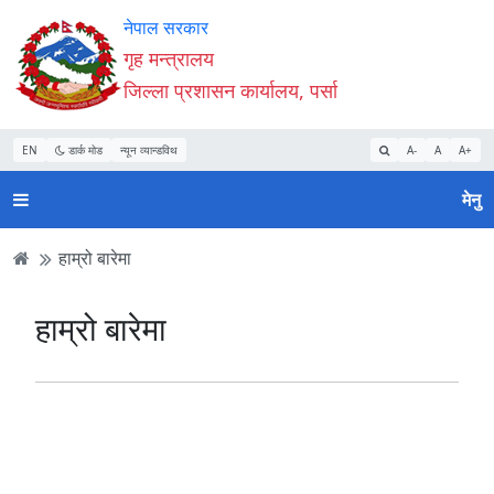
Accessibility
मुख्य
मुख्य
वेबसाइट
नेपाल सरकार
Mode
सामाग्री
नेभिगेसन
खोजमा
गृह मन्त्रालय
सुरु
पढ्नुहाेस्
पढ्नुहाेस्
जानुहोस्
जिल्ला प्रशासन कार्यालय, पर्सा
गर्नुहोस्
EN
डार्क मोड
न्यून व्यान्डविथ
A-
A
A+
मेनु
हाम्रो बारेमा
हाम्रो बारेमा