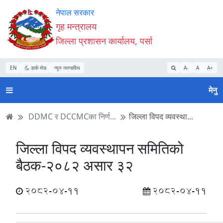
Accessibility
मुख्य
मुख्य
वेबसाइट
नेपाल सरकार
Mode
सामाग्री
नेभिगेसन
खोजमा
गृह मन्त्रालय
सुरु
पढ्नुहाेस्
पढ्नुहाेस्
जानुहोस्
जिल्ला प्रशासन कार्यालय, पर्सा
गर्नुहोस्
EN
डार्क मोड
न्यून व्यान्डविथ
A-
A
A+
मेनु
DDMC र DCCMCका निर्ण...
जिल्ला विपद व्यवस्था...
जिल्ला विपद व्यवस्थापन समितिको
बैठक-२०८२ असार ३२
2082-04-11
2082-04-11