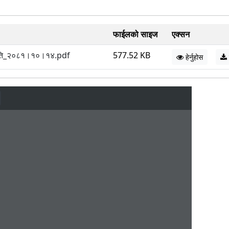
फाईलको साइज
एक्सन
मिति_२०८१।१०।१४.pdf
577.52 KB
हेर्नुहोस