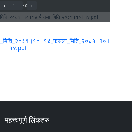
_दायर_मिति_२०८१।१०।१४_फैसला_मिति_२०८१।१०।
१४.pdf
महत्त्वपूर्ण लिंकहरु