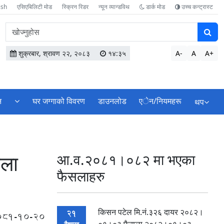
ish
एसिएबिलिटी मोड
स्क्रिन रिडर
न्यून व्यान्डविथ
डार्क मोड
उच्च कन्ट्रास्ट
वेबसाइटमा
सामग्री
खोज्नुहोस
शुक्रबार, श्रावण २२, २०८३
१४:३५
A-
A
A+
न
घर जग्गाको विवरण
डाउनलोड
एेन/नियमहरू
थप
सला
आ.व.२०८१।०८२ मा भएका
फैसलाहरु
किसन पटेल मि.नं.३२६ दायर २०८२।
21
081-10-20