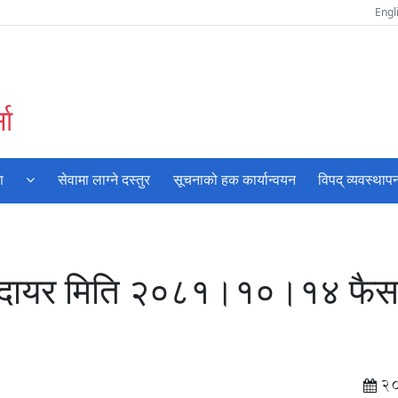
Engl
सा
ण
सेवामा लाग्ने दस्तुर
सूचनाको हक कार्यान्वयन
विपद् व्यवस्थाप
53 दायर मिति २०८१।१०।१४ फै
2