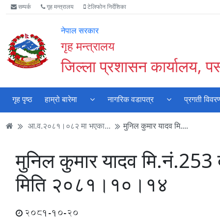
Accessibility
मुख्य
मुख्य
वेबसाइट
सम्पर्क
गृह मन्त्रालय
टेलिफोन निर्देशिका
Mode
सामाग्री
नेभिगेसन
खोजमा
सुरु
पढ्नुहाेस्
पढ्नुहाेस्
जानुहोस्
नेपाल सरकार
गर्नुहोस्
गृह मन्त्रालय
जिल्ला प्रशासन कार्यालय, पर्
गृह पृष्ठ
हाम्रो बारेमा
नागरिक वडापत्र
प्रगती विवर
आ.व.२०८१।०८२ मा भएका...
मुनिल कुमार यादव मि....
मुनिल कुमार यादव मि.नं.2
मिति २०८१।१०।१४
2081-10-20