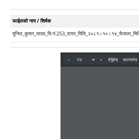
फाईलको नाम / शिर्षक
मुनिल_कुमार_यादव_मि.नं.253_दायर_मिति_२०८१।१०।१४_फैसला_