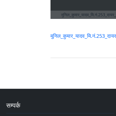
मुनिल_कुमार_यादव_मि.नं.253
सम्पर्क