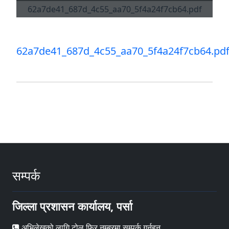
62a7de41_687d_4c55_aa70_5f4a24f7cb64.pd
सम्पर्क
जिल्ला प्रशासन कार्यालय, पर्सा
अभिलेखको लागि टोल फ्रि नम्बरमा सम्पर्क गर्नुहुन