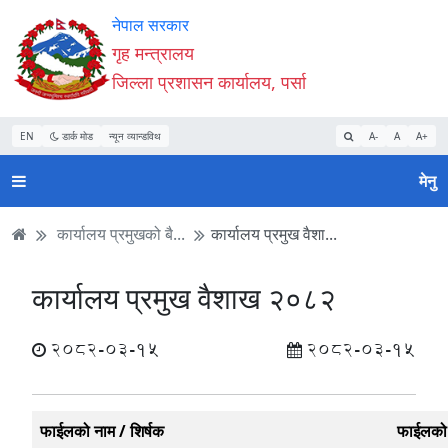
Accessibility
मुख्य
मुख्य
वेबसाइट
नेपाल सरकार
Mode
सामाग्री
नेभिगेसन
खोजमा
गृह मन्त्रालय
सुरु
पढ्नुहाेस्
पढ्नुहाेस्
जानुहोस्
जिल्ला प्रशासन कार्यालय, पर्सा
गर्नुहोस्
EN
डार्क मोड
न्यून व्यान्डविथ
A-
A
A+
मेनु
कार्यालय प्रमुखको बै...
कार्यालय प्रमुख वैशा...
कार्यालय प्रमुख वैशाख २०८२
2082-03-15
2082-03-15
फाईलको नाम / शिर्षक
फाईलको