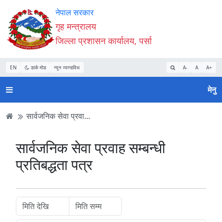
Accessibility
मुख्य
मुख्य
वेबसाइट
नेपाल सरकार
Mode
सामाग्री
नेभिगेसन
खोजमा
गृह मन्त्रालय
सुरु
पढ्नुहाेस्
पढ्नुहाेस्
जानुहोस्
जिल्ला प्रशासन कार्यालय, पर्सा
गर्नुहोस्
EN
डार्क मोड
न्यून व्यान्डविथ
A-
A
A+
मेनु
सार्वजनिक सेवा प्रवा...
सार्वजनिक सेवा प्रवाह सम्बन्धी
प्रतिबद्धता पत्र