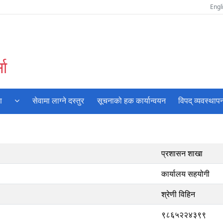
Engl
सा
ण
सेवामा लाग्ने दस्तुर
सूचनाको हक कार्यान्वयन
विपद् व्यवस्थाप
प्रशासन शाखा
कार्यालय सहयोगी
श्रेणी विहिन
९८६५२२४३९९