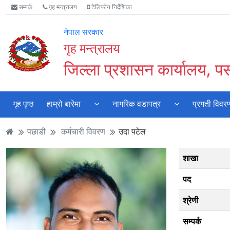
Accessibility
मुख्य
मुख्य
वेबसाइट
सम्पर्क
गृह मन्त्रालय
टेलिफोन निर्देशिका
Mode
सामाग्री
नेभिगेसन
खोजमा
सुरु
पढ्नुहाेस्
पढ्नुहाेस्
जानुहोस्
नेपाल सरकार
गर्नुहोस्
गृह मन्त्रालय
जिल्ला प्रशासन कार्यालय, पर्
गृह पृष्ठ
हाम्रो बारेमा
नागरिक वडापत्र
प्रगती विवर
पछाडी
कर्मचारी विवरण
उदा पटेल
शाखा
पद
श्रेणी
सम्पर्क