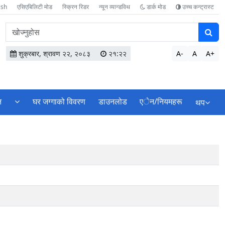
ish
एसिएबिलिटी मोड
स्क्रिन रिडर
न्यून व्यान्डविथ
डार्क मोड
उच्च कन्ट्रास्ट
वेबसाइटमा
सामग्री
खोज्नुहोस
शुक्रबार, श्रावण २२, २०८३
२१:२२
A-
A
A+
न
घर जग्गाको विवरण
डाउनलोड
एेन/नियमहरू
थप