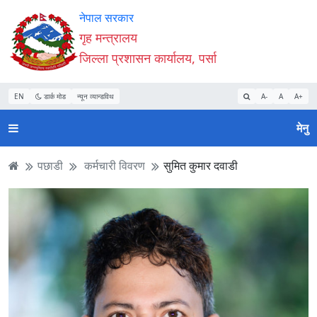
Accessibility
मुख्य
मुख्य
वेबसाइट
नेपाल सरकार
Mode
सामाग्री
नेभिगेसन
खोजमा
गृह मन्त्रालय
सुरु
पढ्नुहाेस्
पढ्नुहाेस्
जानुहोस्
जिल्ला प्रशासन कार्यालय, पर्सा
गर्नुहोस्
EN
डार्क मोड
न्यून व्यान्डविथ
A-
A
A+
मेनु
पछाडी
कर्मचारी विवरण
सुमित कुमार दवाडी