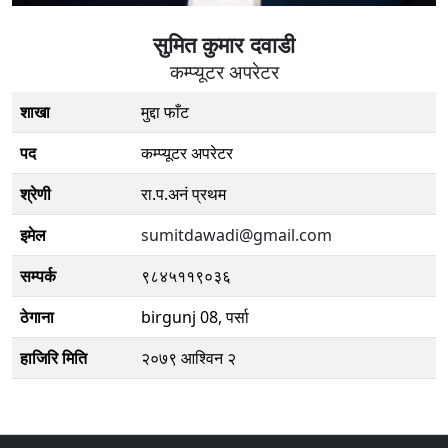
सुमित कुमार दवाडी
कम्प्यूटर अपरेटर
शाखा
मुद्दा फाँट
पद
कम्प्यूटर अपरेटर
श्रेणी
रा.प.अनं प्रथम
इमेल
sumitdawadi@gmail.com
सम्पर्क
९८४५११९०३६
ठेगाना
birgunj 08, पर्सा
हाजिरि मिति
२०७९ आश्विन २