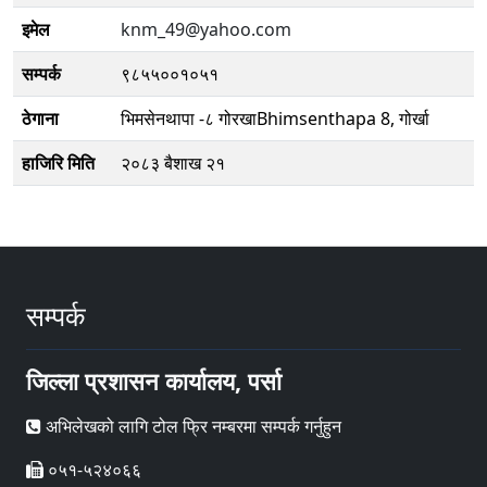
इमेल
knm_49@yahoo.com
सम्पर्क
९८५५००१०५१
ठेगाना
भिमसेनथापा -८ गोरखाBhimsenthapa 8, गोर्खा
हाजिरि मिति
२०८३ बैशाख २१
सम्पर्क
जिल्ला प्रशासन कार्यालय, पर्सा
अभिलेखको लागि टोल फ्रि नम्बरमा सम्पर्क गर्नुहुन
०५१-५२४०६६