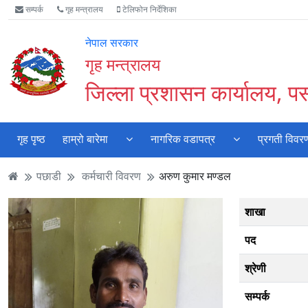
Accessibility
मुख्य
मुख्य
वेबसाइट
सम्पर्क
गृह मन्त्रालय
टेलिफोन निर्देशिका
Mode
सामाग्री
नेभिगेसन
खोजमा
सुरु
पढ्नुहाेस्
पढ्नुहाेस्
जानुहोस्
नेपाल सरकार
गर्नुहोस्
गृह मन्त्रालय
जिल्ला प्रशासन कार्यालय, पर्
गृह पृष्ठ
हाम्रो बारेमा
नागरिक वडापत्र
प्रगती विवर
पछाडी
कर्मचारी विवरण
अरुण कुमार मण्डल
शाखा
पद
श्रेणी
सम्पर्क