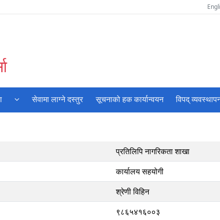
Engl
सा
ण
सेवामा लाग्ने दस्तुर
सूचनाको हक कार्यान्वयन
विपद् व्यवस्थाप
प्रतिलिपि नागरिकता शाखा
कार्यालय सहयोगी
श्रेणी विहिन
९८६५४१६००३