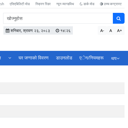
ish
एसिएबिलिटी मोड
स्क्रिन रिडर
न्यून व्यान्डविथ
डार्क मोड
उच्च कन्ट्रास्ट
वेबसाइटमा
सामग्री
खोज्नुहोस
शनिबार, श्रावण २३, २०८३
१४:२६
A-
A
A+
न
घर जग्गाको विवरण
डाउनलोड
एेन/नियमहरू
थप